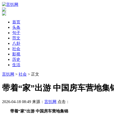
首页
头条
句子
范文
八卦
社会
影视
历史
生活
言扒网
>
社会
> 正文
​带着“家”出游 中国房车营地集
2026-04-18 08:49
来源：
言扒网
点击：
带着“家”出游 中国房车营地集锦