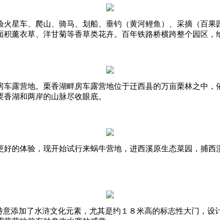
验火星车、爬山、骑马、划船、垂钓（黄河鲤鱼）、采摘（百果
面积薰衣草、洋甘菊等香草类花卉。百年铁路桥横跨整个园区，
房车露营地。栗香湖畔房车露营地位于迁西县的万亩栗林之中，
栗香湖和两岸的山脉尽收眼底。
更好的体验，现开始试行来蜗牛营地，进西溪原生态菜园，捕西
也特意添加了水浒文化元素，尤其是约１８米高的标志性大门，设