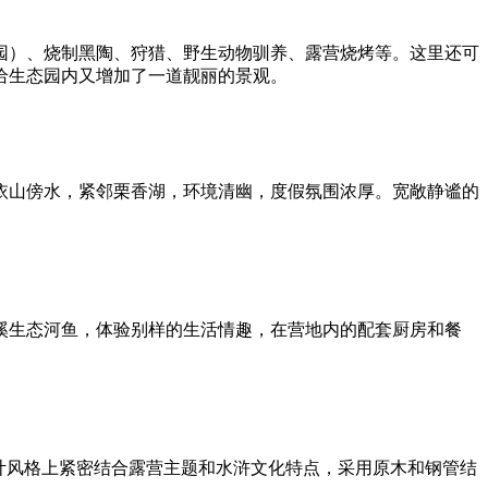
园）、烧制黑陶、狩猎、野生动物驯养、露营烧烤等。这里还可
给生态园内又增加了一道靓丽的景观。
依山傍水，紧邻栗香湖，环境清幽，度假氛围浓厚。宽敞静谧的
溪生态河鱼，体验别样的生活情趣，在营地内的配套厨房和餐
计风格上紧密结合露营主题和水浒文化特点，采用原木和钢管结