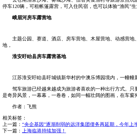
停车120辆，可租帐篷露营，可入住民宿，也可以体验“渔民”
峨眉河房车露营地
主题公园、赛道、酒店、房车营地、木屋营地、动感营地
地，
淮安盱眙县房车露营基地
江苏淮安盱眙县盱城镇新华村的中澳乐博园境内，一幢幢
驾车旅游已经越来越成为旅游者喜欢的一种出行方式。只
是奇异风景，一幕幕，一卷卷，如同一幅壮阔的图画，在车窗
作者：飞熊
相关标签：
上一篇：
​“央企基因”逐渐削弱的远洋集团债务再延期，今年上半年
下一篇：
​上海临港持续加强！