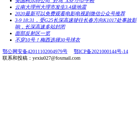
​美国柯尔特公司“野马”XSP小型手枪
​云南大理州大理市发生3.4级地震
​2020最新可以免费观看电影电视剧微信公众号推荐
​3-9 18:31，受G25长深高速驶往长春方向K1017处事故影
响，长深高速多站封闭
​面部反射区一览
​不穿10号！梅西选择30号球衣
鄂公网安备42011102004979号
鄂ICP备2021000144号-14
联系和投稿：yexiu027@foxmail.com