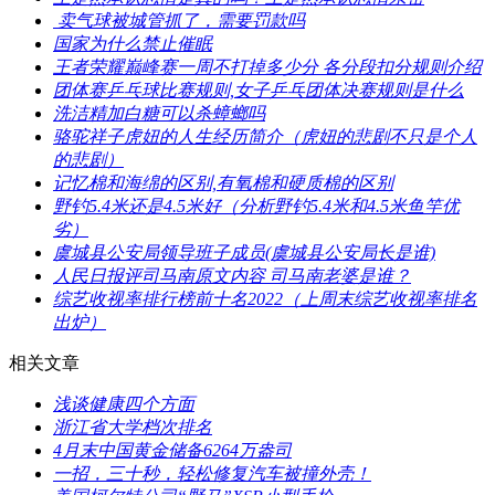
​ 卖气球被城管抓了，需要罚款吗
​国家为什么禁止催眠
​王者荣耀巅峰赛一周不打掉多少分 各分段扣分规则介绍
​团体赛乒乓球比赛规则,女子乒乓团体决赛规则是什么
​洗洁精加白糖可以杀蟑螂吗
​骆驼祥子虎妞的人生经历简介（虎妞的悲剧不只是个人
的悲剧）
​记忆棉和海绵的区别,有氧棉和硬质棉的区别
​野钓5.4米还是4.5米好（分析野钓5.4米和4.5米鱼竿优
劣）
​虞城县公安局领导班子成员(虞城县公安局长是谁)
​人民日报评司马南原文内容 司马南老婆是谁？
​综艺收视率排行榜前十名2022（上周末综艺收视率排名
出炉）
相关文章
​浅谈健康四个方面
​浙江省大学档次排名
​4月末中国黄金储备6264万盎司
​一招，三十秒，轻松修复汽车被撞外壳！