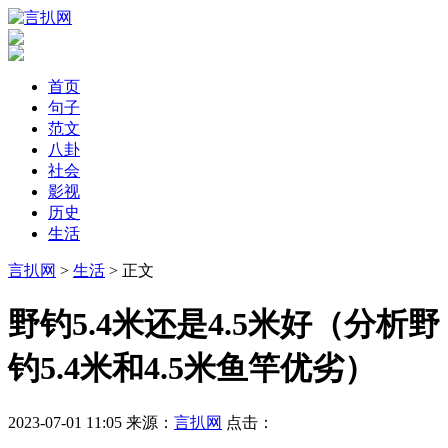
首页
句子
范文
八卦
社会
影视
历史
生活
言扒网
>
生活
> 正文
​野钓5.4米还是4.5米好（分析野
钓5.4米和4.5米鱼竿优劣）
2023-07-01 11:05
来源：
言扒网
点击：