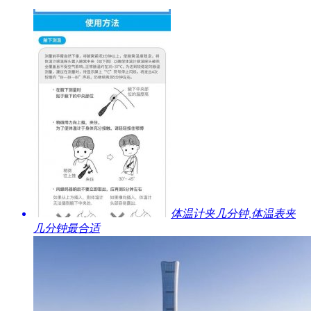
​体温计夹几分钟,体温表夹
几分钟最合适