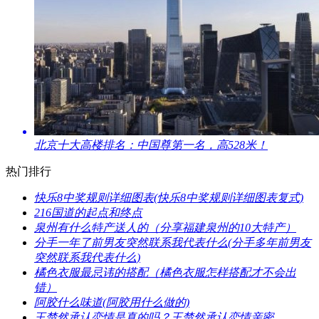
​北京十大高楼排名：中国尊第一名，高528米！
热门排行
​快乐8中奖规则详细图表(快乐8中奖规则详细图表复式)
​216国道的起点和终点
​泉州有什么特产送人的（分享福建泉州的10大特产）
​分手一年了前男友突然联系我代表什么(分手多年前男友
突然联系我代表什么)
​橘色衣服最忌讳的搭配（橘色衣服怎样搭配才不会出
错）
​阿胶什么味道(阿胶用什么做的)
​王楚然承认恋情是真的吗？王楚然承认恋情亲密