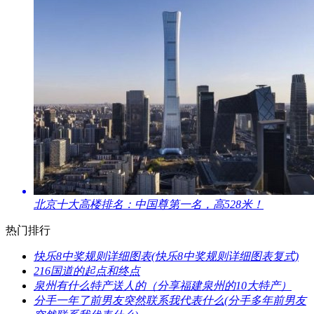
​北京十大高楼排名：中国尊第一名，高528米！
热门排行
​快乐8中奖规则详细图表(快乐8中奖规则详细图表复式)
​216国道的起点和终点
​泉州有什么特产送人的（分享福建泉州的10大特产）
​分手一年了前男友突然联系我代表什么(分手多年前男友