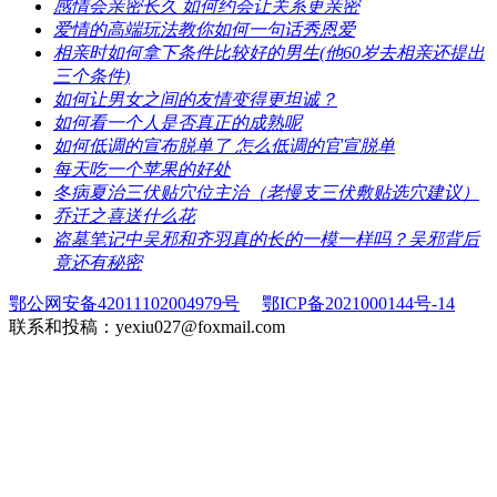
​感情会亲密长久 如何约会让关系更亲密
​爱情的高端玩法教你如何一句话秀恩爱
​相亲时如何拿下条件比较好的男生(他60岁去相亲还提出
三个条件)
​如何让男女之间的友情变得更坦诚？
​如何看一个人是否真正的成熟呢
​如何低调的宣布脱单了 怎么低调的官宣脱单
​每天吃一个苹果的好处
​冬病夏治三伏贴穴位主治（老慢支三伏敷贴选穴建议）
​乔迁之喜送什么花
​盗墓笔记中吴邪和齐羽真的长的一模一样吗？吴邪背后
竟还有秘密
鄂公网安备42011102004979号
鄂ICP备2021000144号-14
联系和投稿：yexiu027@foxmail.com