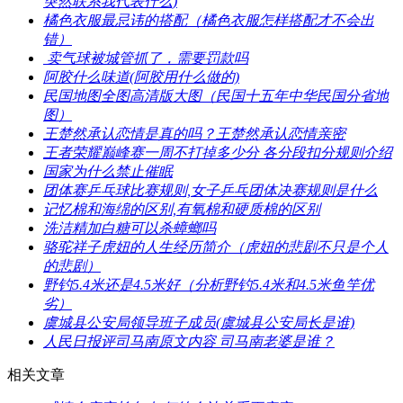
突然联系我代表什么)
​橘色衣服最忌讳的搭配（橘色衣服怎样搭配才不会出
错）
​ 卖气球被城管抓了，需要罚款吗
​阿胶什么味道(阿胶用什么做的)
​民国地图全图高清版大图（民国十五年中华民国分省地
图）
​王楚然承认恋情是真的吗？王楚然承认恋情亲密
​王者荣耀巅峰赛一周不打掉多少分 各分段扣分规则介绍
​国家为什么禁止催眠
​团体赛乒乓球比赛规则,女子乒乓团体决赛规则是什么
​记忆棉和海绵的区别,有氧棉和硬质棉的区别
​洗洁精加白糖可以杀蟑螂吗
​骆驼祥子虎妞的人生经历简介（虎妞的悲剧不只是个人
的悲剧）
​野钓5.4米还是4.5米好（分析野钓5.4米和4.5米鱼竿优
劣）
​虞城县公安局领导班子成员(虞城县公安局长是谁)
​人民日报评司马南原文内容 司马南老婆是谁？
相关文章