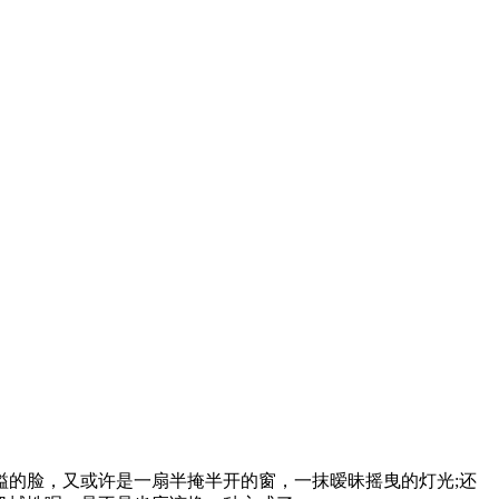
的脸，又或许是一扇半掩半开的窗，一抹暧昧摇曳的灯光;还