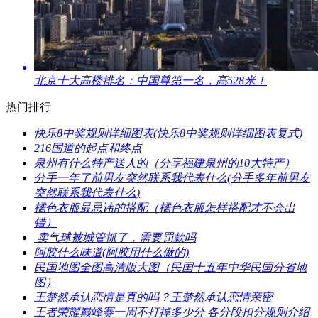
​北京十大高楼排名：中国尊第一名，高528米！
热门排行
​快乐8中奖规则详细图表(快乐8中奖规则详细图表复式)
​216国道的起点和终点
​泉州有什么特产送人的（分享福建泉州的10大特产）
​分手一年了前男友突然联系我代表什么(分手多年前男友
突然联系我代表什么)
​橘色衣服最忌讳的搭配（橘色衣服怎样搭配才不会出
错）
​ 卖气球被城管抓了，需要罚款吗
​阿胶什么味道(阿胶用什么做的)
​民国地图全图高清版大图（民国十五年中华民国分省地
图）
​王楚然承认恋情是真的吗？王楚然承认恋情亲密
​王者荣耀巅峰赛一周不打掉多少分 各分段扣分规则介绍