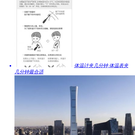
​体温计夹几分钟,体温表夹
几分钟最合适