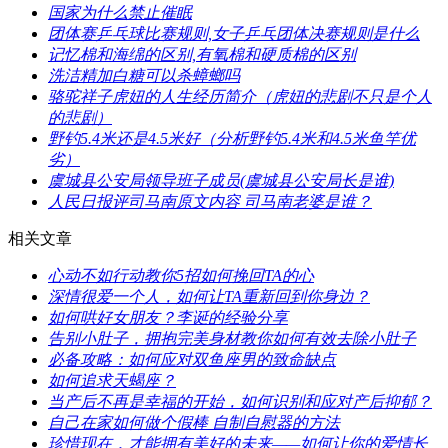
​国家为什么禁止催眠
​团体赛乒乓球比赛规则,女子乒乓团体决赛规则是什么
​记忆棉和海绵的区别,有氧棉和硬质棉的区别
​洗洁精加白糖可以杀蟑螂吗
​骆驼祥子虎妞的人生经历简介（虎妞的悲剧不只是个人
的悲剧）
​野钓5.4米还是4.5米好（分析野钓5.4米和4.5米鱼竿优
劣）
​虞城县公安局领导班子成员(虞城县公安局长是谁)
​人民日报评司马南原文内容 司马南老婆是谁？
相关文章
​心动不如行动教你5招如何挽回TA的心
​深情很爱一个人，如何让TA重新回到你身边？
​如何哄好女朋友？李诞的经验分享
​告别小肚子，拥抱完美身材教你如何有效去除小肚子
​必备攻略：如何应对双鱼座男的致命缺点
​如何追求天蝎座？
​当产后不再是幸福的开始，如何识别和应对产后抑郁？
​自己在家如何做个假棒 自制自慰器的方法
​珍惜现在，才能拥有美好的未来——如何让你的爱情长