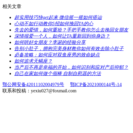
相关文章
​超实用技巧快get起来 微信摇一摇如何搭讪
​心动不如行动教你5招如何挽回TA的心
​失去的爱情，如何重拾？手把手教你怎么去挽回女朋友
​深情很爱一个人，如何让TA重新回到你身边？
​如何哄好女朋友？李诞的经验分享
​告别小肚子，拥抱完美身材教你如何有效去除小肚子
​必备攻略：如何应对双鱼座男的致命缺点
​如何追求天蝎座？
​当产后不再是幸福的开始，如何识别和应对产后抑郁？
​自己在家如何做个假棒 自制自慰器的方法
鄂公网安备42011102004979号
鄂ICP备2021000144号-14
联系和投稿：yexiu027@foxmail.com