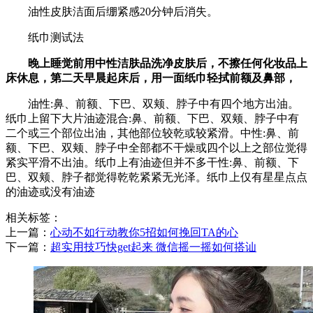
油性皮肤洁面后绷紧感20分钟后消失。
纸巾测试法
晚上睡觉前用中性洁肤品洗净皮肤后，不擦任何化妆品上
床休息，第二天早晨起床后，用一面纸巾轻拭前额及鼻部，
油性:鼻、前额、下巴、双颊、脖子中有四个地方出油。
纸巾上留下大片油迹混合:鼻、前额、下巴、双颊、脖子中有
二个或三个部位出油，其他部位较乾或较紧滑。中性:鼻、前
额、下巴、双颊、脖子中全部都不干燥或四个以上之部位觉得
紧实平滑不出油。纸巾上有油迹但并不多干性:鼻、前额、下
巴、双颊、脖子都觉得乾乾紧紧无光泽。纸巾上仅有星星点点
的油迹或没有油迹
相关标签：
上一篇：
​心动不如行动教你5招如何挽回TA的心
下一篇：
​超实用技巧快get起来 微信摇一摇如何搭讪