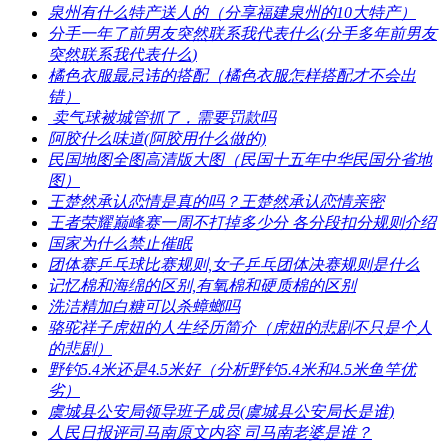
​泉州有什么特产送人的（分享福建泉州的10大特产）
​分手一年了前男友突然联系我代表什么(分手多年前男友
突然联系我代表什么)
​橘色衣服最忌讳的搭配（橘色衣服怎样搭配才不会出
错）
​ 卖气球被城管抓了，需要罚款吗
​阿胶什么味道(阿胶用什么做的)
​民国地图全图高清版大图（民国十五年中华民国分省地
图）
​王楚然承认恋情是真的吗？王楚然承认恋情亲密
​王者荣耀巅峰赛一周不打掉多少分 各分段扣分规则介绍
​国家为什么禁止催眠
​团体赛乒乓球比赛规则,女子乒乓团体决赛规则是什么
​记忆棉和海绵的区别,有氧棉和硬质棉的区别
​洗洁精加白糖可以杀蟑螂吗
​骆驼祥子虎妞的人生经历简介（虎妞的悲剧不只是个人
的悲剧）
​野钓5.4米还是4.5米好（分析野钓5.4米和4.5米鱼竿优
劣）
​虞城县公安局领导班子成员(虞城县公安局长是谁)
​人民日报评司马南原文内容 司马南老婆是谁？