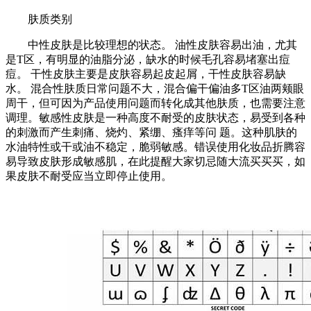
肤质类别
中性⽪肤是⽐较理想的状态。 油性⽪肤容易出油，尤其
是T区，有明显的油脂分泌，缺水的时候⽑孔容易堵塞出痘
痘。 ⼲性⽪肤主要是⽪肤容易起⽪起屑，干性皮肤容易缺
水。 混合性肤质⽇常问题不⼤，混合偏⼲偏油多T区油两颊眼
周⼲，但可因为产品使用问题⽽转化成其他肤质，也需要注意
调理。敏感性⽪肤是⼀种⾼度不耐受的⽪肤状态，易受到各种
的刺激⽽产生刺痛、烧灼、紧绷、瘙痒等问 题。这种肌肤的
⽔油特性或⼲或油不稳定，脆弱敏感。错误使用化妆品折腾容
易导致皮肤形成敏感肌，在此提醒大家切忌随大流买买买，如
果皮肤不耐受应当立即停止使用。