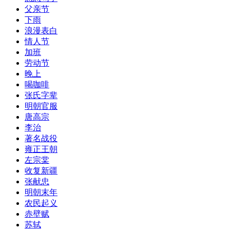
父亲节
​下雨
浪漫表白
情人节
加班
劳动节
​晚上
喝咖啡
张氏字辈
明朝官服
唐高宗
李治
著名战役
雍正王朝
左宗棠
收复新疆
张献忠
明朝末年
农民起义
赤壁赋
苏轼