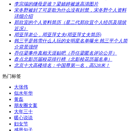
​李宗瑞的继母是谁？梁婖婷被迷高清图片
​宋冬野被封了可是歌为什么没有封禁，宋冬野个人资料
详细介绍
​郑欣宜的个人资料简历（星二代郑欣宜个人经历及现状
近况）
​邓亚萍老公，邓亚萍丈夫(邓亚萍丈夫简历)
​韩三平是韩雪什么人玩的女明星名单曝光 韩三平个人简
介背景强悍
​乔任梁事件真相天涯贴吧（乔任梁匿名评论公开）
​盘点北影历届校花排行榜（北影校花历届名单）
​北京十大高楼排名：中国尊第一名，高528米！
热门标签
大张伟
似水年华
黄磊
朋友圈文案
​大年三十
暖心说说
​妇女节
感恩句子