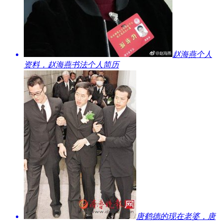
​赵海燕个人
资料，赵海燕书法个人简历
​唐鹤德的现在老婆，唐