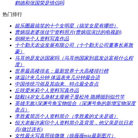
鹤德和张国荣是情侣吗
热门排行
​娱乐圈最搞笑的十个女明星（搞笑女星有哪些）
​曹炳琨老婆张佳宁资料照片(曹炳琨演过的电视剧)
​朝桐光个人资料写真作品
​十个勤天农业发展有限公司（十个勤天公司董事长蒋敦
豪）
​马耳他是发达国家吗（马耳他国家到底发达富裕什么程
度）
​世界最高楼排名：最新世界十大高楼排行榜
​体温计夹几分钟,体温表夹几分钟最合适
中国传统习俗及其由来、特点最全盘点
​丘咲爱米莉个人资料写真作品
​陆毅14岁女儿身材太瘦裤子显松垮 胳膊细到似竹竿
​英雄无敌3深渊号角宝物组合（深渊号角的新增宝物深度
盘点）
​李胜素简历个人资料简介（李胜素的丈夫是谁）
​恒大老板许家印个人资料简介及背景，他父亲是抗日老
兵(做过连长)
​女性最火写真照徐微微（徐薇薇mia最新图片）