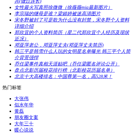
兵(做过连长)
​女性最火写真照徐微微（徐薇薇mia最新图片）
​李宗瑞的继母是谁？梁婖婷被迷高清图片
​宋冬野被封了可是歌为什么没有封禁，宋冬野个人资料
详细介绍
​郑欣宜的个人资料简历（星二代郑欣宜个人经历及现状
近况）
​邓亚萍老公，邓亚萍丈夫(邓亚萍丈夫简历)
​韩三平是韩雪什么人玩的女明星名单曝光 韩三平个人简
介背景强悍
​乔任梁事件真相天涯贴吧（乔任梁匿名评论公开）
​盘点北影历届校花排行榜（北影校花历届名单）
​北京十大高楼排名：中国尊第一名，高528米！
热门标签
大张伟
似水年华
黄磊
朋友圈文案
​大年三十
暖心说说