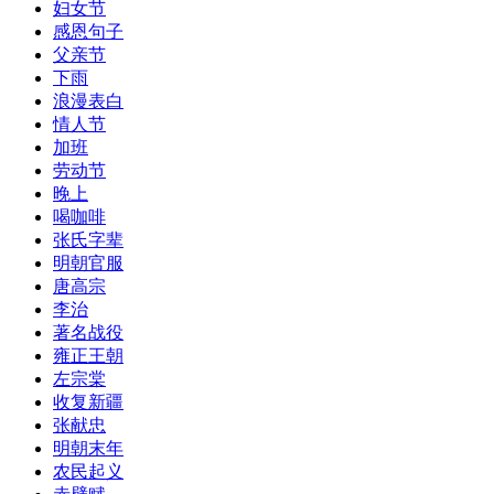
​妇女节
感恩句子
父亲节
​下雨
浪漫表白
情人节
加班
劳动节
​晚上
喝咖啡
张氏字辈
明朝官服
唐高宗
李治
著名战役
雍正王朝
左宗棠
收复新疆
张献忠
明朝末年
农民起义