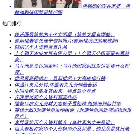
​唐鹤德的现在老婆，唐
鹤德和张国荣是情侣吗
热门排行
​娱乐圈最搞笑的十个女明星（搞笑女星有哪些）
​曹炳琨老婆张佳宁资料照片(曹炳琨演过的电视剧)
​朝桐光个人资料写真作品
​十个勤天农业发展有限公司（十个勤天公司董事长蒋敦
豪）
​马耳他是发达国家吗（马耳他国家到底发达富裕什么程
度）
​世界最高楼排名：最新世界十大高楼排行榜
​体温计夹几分钟,体温表夹几分钟最合适
中国传统习俗及其由来、特点最全盘点
​丘咲爱米莉个人资料写真作品
​陆毅14岁女儿身材太瘦裤子显松垮 胳膊细到似竹竿
​英雄无敌3深渊号角宝物组合（深渊号角的新增宝物深度
盘点）
​李胜素简历个人资料简介（李胜素的丈夫是谁）
​恒大老板许家印个人资料简介及背景，他父亲是抗日老