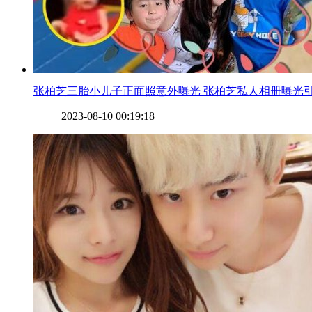
​张柏芝三胎小儿子正面照意外曝光 张柏芝私人相册曝光
2023-08-10 00:19:18