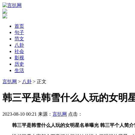
首页
句子
范文
八卦
社会
影视
历史
生活
言扒网
>
八卦
> 正文
​韩三平是韩雪什么人玩的女明
2023-08-10 00:21
来源：
言扒网
点击：
韩三平是韩雪什么人玩的女明星名单曝光 韩三平个人简介