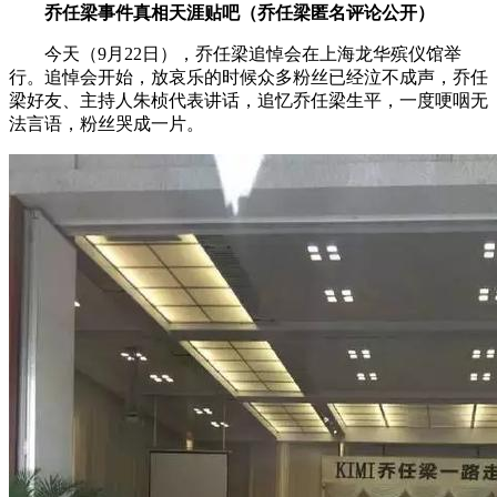
乔任梁事件真相天涯贴吧（乔任梁匿名评论公开）
今天（9月22日），乔任梁追悼会在上海龙华殡仪馆举
行。追悼会开始，放哀乐的时候众多粉丝已经泣不成声，乔任
梁好友、主持人朱桢代表讲话，追忆乔任梁生平，一度哽咽无
法言语，粉丝哭成一片。