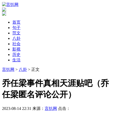
首页
句子
范文
八卦
社会
影视
历史
生活
言扒网
>
八卦
> 正文
​乔任梁事件真相天涯贴吧（乔
任梁匿名评论公开）
2023-08-14 22:31
来源：
言扒网
点击：