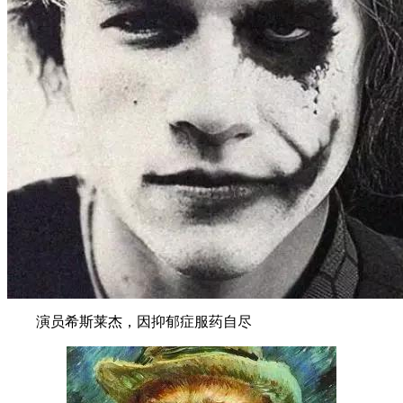
演员希斯莱杰，因抑郁症服药自尽