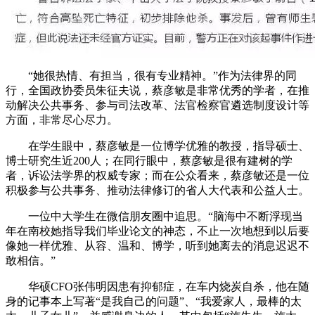
“她很热情、有担当，很有专业精神。”作为法律界的同
行，全国政协委员朱征夫说，蔡彦敏是非常优秀的学者，在推
动解决公共事务、参与司法改革、法官检察官遴选制度设计等
方面，非常尽心尽力。
在学生眼中，蔡彦敏是一位博学优雅的教授，指导硕士、
博士研究生近200人；在同行眼中，蔡彦敏是很有建树的学
者，诉讼法学界的权威专家；而在公众看来，蔡彦敏还是一位
积极参与公共事务、推动法律修订的省人大代表和公益人士。
一位中大学生在微信朋友圈中追思。“脑海中不断浮现当
年在南校她指导我们毕业论文的神态，不止一次地想到以后要
像她一样优雅、从容、温和、博学，听到她离去的消息迟迟不
敢相信。”
华硕CFO张伟明因患有抑郁症，在车内烧炭自杀，他在随
身的记事本上写著“是我自己的问题”、“我爱家人，最棒的太