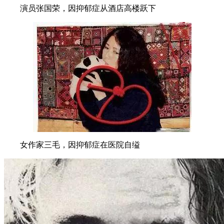
演员张国荣，因抑郁症从酒店高楼跃下
女作家三毛，因抑郁症在医院自缢