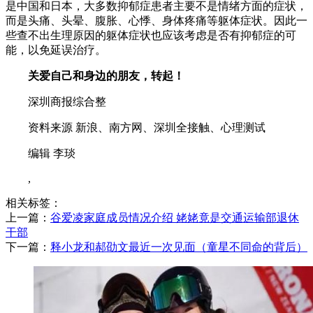
是中国和日本，大多数抑郁症患者主要不是情绪方面的症状，
而是头痛、头晕、腹胀、心悸、身体疼痛等躯体症状。因此一
些查不出生理原因的躯体症状也应该考虑是否有抑郁症的可
能，以免延误治疗。
关爱自己和身边的朋友，转起！
深圳商报综合整
资料来源 新浪、南方网、深圳全接触、心理测试
编辑 李琰
,
相关标签：
上一篇：
​谷爱凌家庭成员情况介绍 姥姥竟是交通运输部退休
干部
下一篇：
​释小龙和郝劭文最近一次见面（童星不同命的背后）